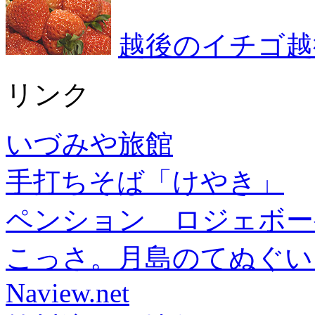
越後のイチゴ越
リンク
いづみや旅館
手打ちそば「けやき」
ペンション ロジェボー
こっさ。月島のてぬぐい
Naview.net