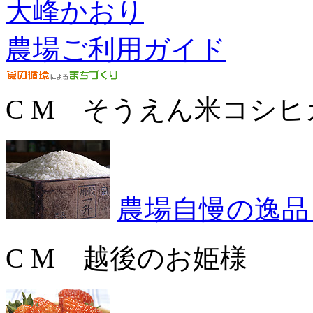
大峰かおり
農場ご利用ガイド
C M そうえん米コシヒ
農場自慢の逸品
C M 越後のお姫様