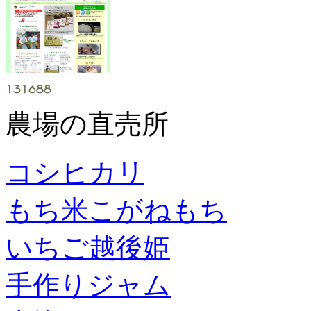
農場の直売所
コシヒカリ
もち米こがねもち
いちご越後姫
手作りジャム