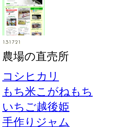
農場の直売所
コシヒカリ
もち米こがねもち
いちご越後姫
手作りジャム