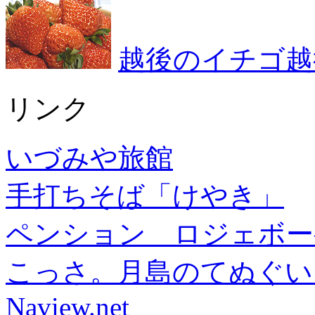
越後のイチゴ越
リンク
いづみや旅館
手打ちそば「けやき」
ペンション ロジェボー
こっさ。月島のてぬぐい
Naview.net