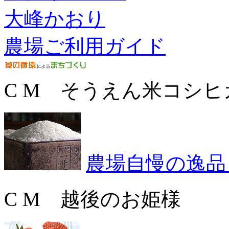
大峰かおり
農場ご利用ガイド
C M そうえん米コシヒ
農場自慢の逸品
C M 越後のお姫様