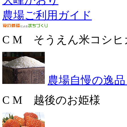
農場ご利用ガイド
C M そうえん米コシヒ
農場自慢の逸品
C M 越後のお姫様