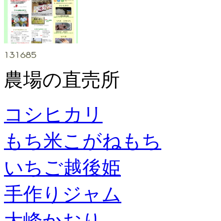
農場の直売所
コシヒカリ
もち米こがねもち
いちご越後姫
手作りジャム
大峰かおり