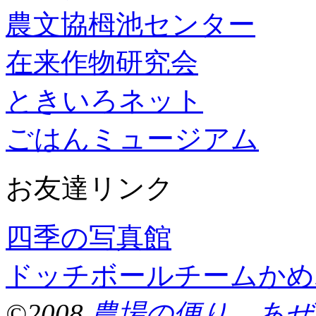
農文協栂池センター
在来作物研究会
ときいろネット
ごはんミュージアム
お友達リンク
四季の写真館
ドッチボールチームかめ
©2008
農場の便り あぜ