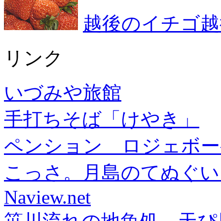
越後のイチゴ越
リンク
いづみや旅館
手打ちそば「けやき」
ペンション ロジェボー
こっさ。月島のてぬぐい
Naview.net