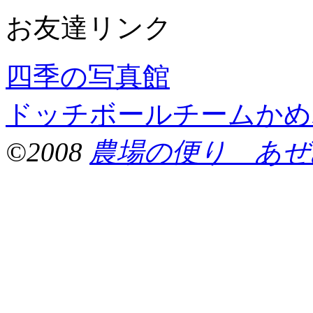
お友達リンク
四季の写真館
ドッチボールチームかめ
©2008
農場の便り あぜ