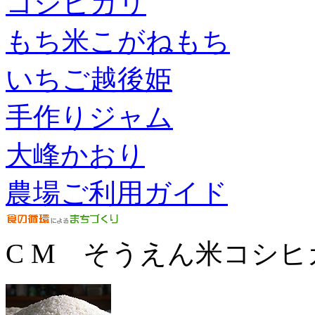
コシヒカリ
もち米こがねもち
いちご越後姫
手作りジャム
大峰かおり
農場ご利用ガイド
C M そうえん米コシヒ