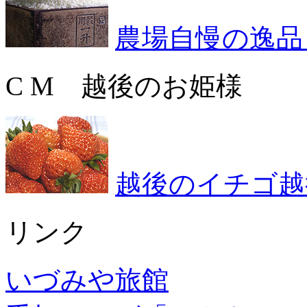
農場自慢の逸品
C M 越後のお姫様
越後のイチゴ越
リンク
いづみや旅館