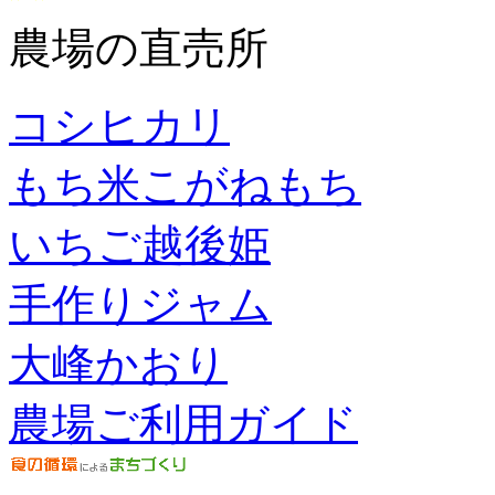
農場の直売所
コシヒカリ
もち米こがねもち
いちご越後姫
手作りジャム
大峰かおり
農場ご利用ガイド