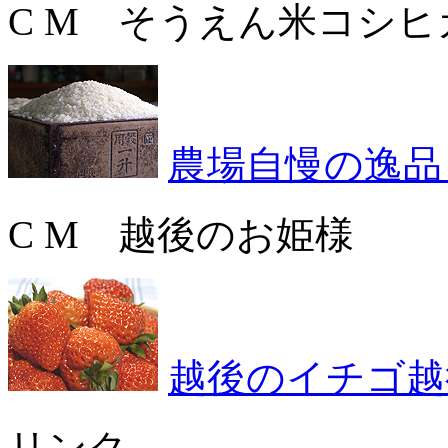
C M そうえん米コシヒ
農場自慢の逸品
C M 越後のお姫様
越後のイチゴ越
リンク