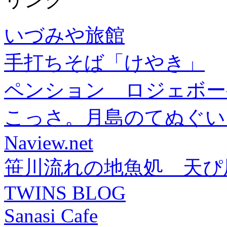
いづみや旅館
手打ちそば「けやき」
ペンション ロジェボー
こっさ。月島のてぬぐい
Naview.net
笹川流れの地魚処 天ぴ
TWINS BLOG
Sanasi Cafe