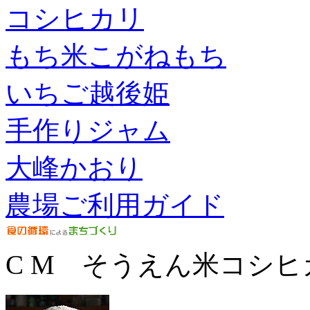
コシヒカリ
もち米こがねもち
いちご越後姫
手作りジャム
大峰かおり
農場ご利用ガイド
C M そうえん米コシヒ