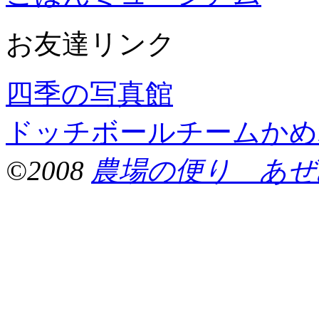
お友達リンク
四季の写真館
ドッチボールチームかめ
©2008
農場の便り あぜ