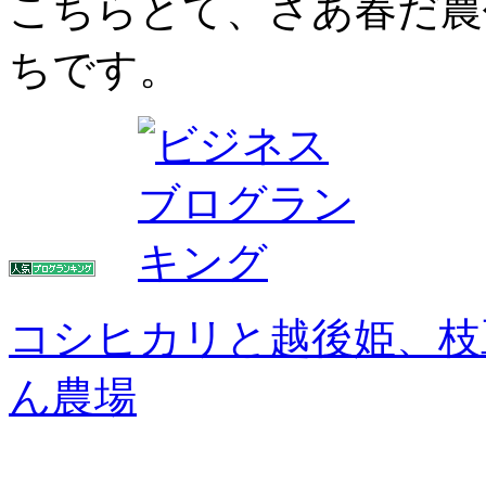
こちらとて、さあ春だ農
ちです。
コシヒカリと越後姫、枝
ん農場