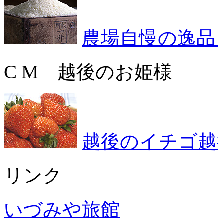
農場自慢の逸品
C M 越後のお姫様
越後のイチゴ越
リンク
いづみや旅館