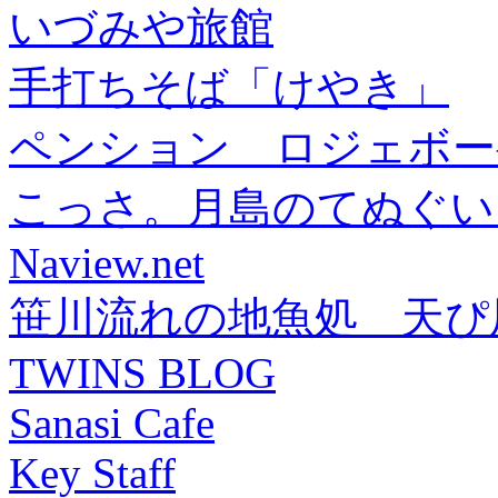
いづみや旅館
手打ちそば「けやき」
ペンション ロジェボー
こっさ。月島のてぬぐい
Naview.net
笹川流れの地魚処 天ぴ
TWINS BLOG
Sanasi Cafe
Key Staff