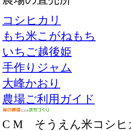
コシヒカリ
もち米こがねもち
いちご越後姫
手作りジャム
大峰かおり
農場ご利用ガイド
C M そうえん米コシヒ