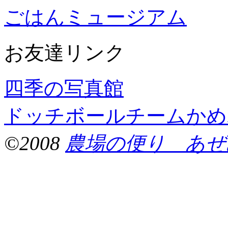
ごはんミュージアム
お友達リンク
四季の写真館
ドッチボールチームかめ
©2008
農場の便り あぜ