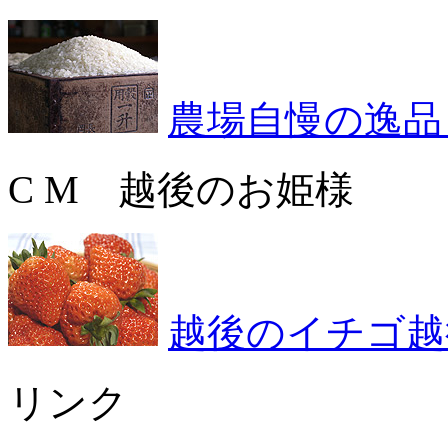
農場自慢の逸品
C M 越後のお姫様
越後のイチゴ越
リンク