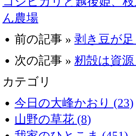
コシヒカリと越後姫、枝
ん農場
前の記事 »
剥き豆が足ら
次の記事 »
籾殻は資源 1
カテゴリ
今日の大峰かおり (23)
山野の草花 (8)
我家のひとこま (451)