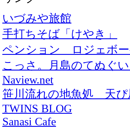
いづみや旅館
手打ちそば「けやき」
ペンション ロジェボー
こっさ。月島のてぬぐい
Naview.net
笹川流れの地魚処 天ぴ
TWINS BLOG
Sanasi Cafe