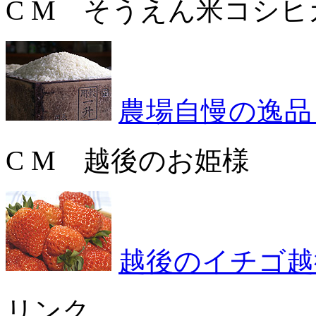
C M そうえん米コシヒ
農場自慢の逸品
C M 越後のお姫様
越後のイチゴ越
リンク