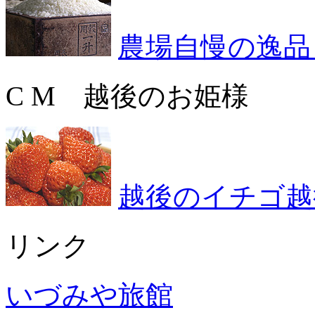
農場自慢の逸品
C M 越後のお姫様
越後のイチゴ越
リンク
いづみや旅館