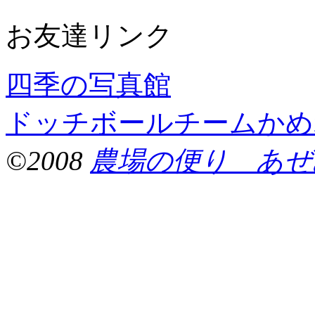
お友達リンク
四季の写真館
ドッチボールチームかめ
©2008
農場の便り あぜ