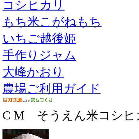
コシヒカリ
もち米こがねもち
いちご越後姫
手作りジャム
大峰かおり
農場ご利用ガイド
C M そうえん米コシヒ