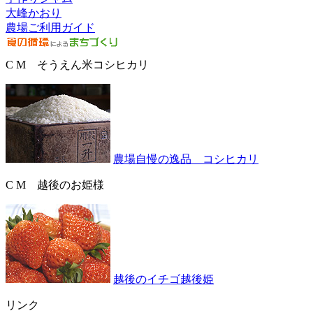
大峰かおり
農場ご利用ガイド
C M そうえん米コシヒカリ
農場自慢の逸品 コシヒカリ
C M 越後のお姫様
越後のイチゴ越後姫
リンク