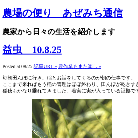
農場の便り あぜみち通信
農家から日々の生活を紹介します
益虫 10.8.25
Posted at 08/25
記事URL »
農作業もまた楽し »
毎朝田んぼに行き、稲とお話をしてくるのが朝の仕事です。
ここまで来ればもう稲の管理はほぼ終わり、田んぼが乾きす
稲穂もかなり垂れてきました。着実に実が入っている証拠で