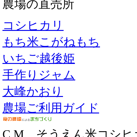
農場の直売所
コシヒカリ
もち米こがねもち
いちご越後姫
手作りジャム
大峰かおり
農場ご利用ガイド
C M そうえん米コシヒ