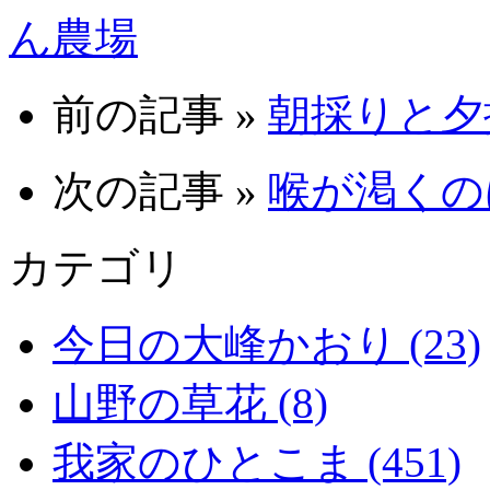
ん農場
前の記事 »
朝採りと夕採り
次の記事 »
喉が渇くのは
カテゴリ
今日の大峰かおり (23)
山野の草花 (8)
我家のひとこま (451)