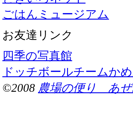
ごはんミュージアム
お友達リンク
四季の写真館
ドッチボールチームかめ
©2008
農場の便り あぜ