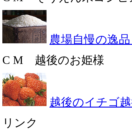
農場自慢の逸品
C M 越後のお姫様
越後のイチゴ越
リンク