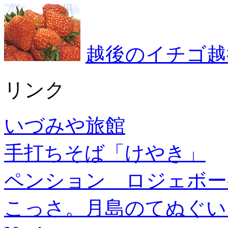
越後のイチゴ越
リンク
いづみや旅館
手打ちそば「けやき」
ペンション ロジェボー
こっさ。月島のてぬぐい