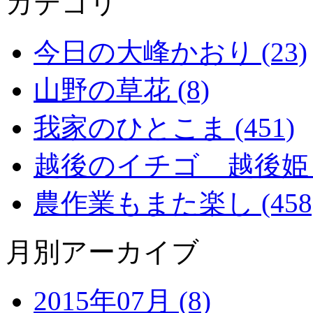
カテゴリ
今日の大峰かおり (23)
山野の草花 (8)
我家のひとこま (451)
越後のイチゴ 越後姫 (2
農作業もまた楽し (458
月別アーカイブ
2015年07月 (8)