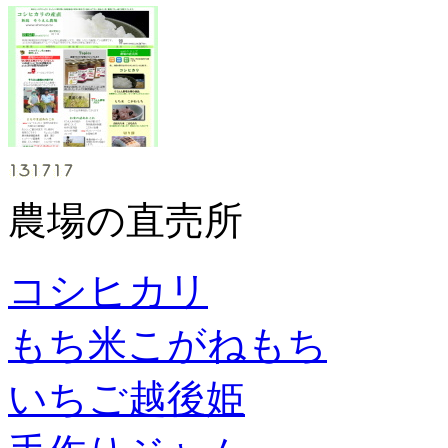
農場の直売所
コシヒカリ
もち米こがねもち
いちご越後姫