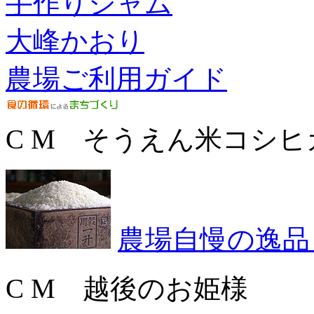
手作りジャム
大峰かおり
農場ご利用ガイド
C M そうえん米コシヒ
農場自慢の逸品
C M 越後のお姫様