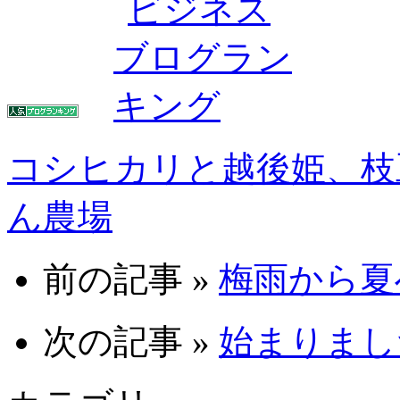
コシヒカリと越後姫、枝
ん農場
前の記事 »
梅雨から夏へ 
次の記事 »
始まりました