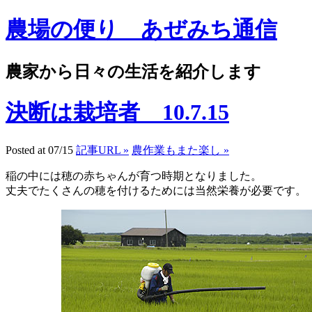
農場の便り あぜみち通信
農家から日々の生活を紹介します
決断は栽培者 10.7.15
Posted at 07/15
記事URL »
農作業もまた楽し »
稲の中には穂の赤ちゃんが育つ時期となりました。
丈夫でたくさんの穂を付けるためには当然栄養が必要です。