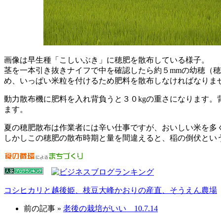
画像は早生種「こしいぶき」に穂肥を散布している様子。
茎を一本引き抜きナイフで中を確認したら約５mmの幼穂（
め、いっぱい米粒を付けるため肥料を散布しなければなりま
動力散布機に肥料を入れ背負うと３０kgの重さになります
ます。
夏の穂肥散布は作業者には辛い仕事ですが、おいしい米を多
しかしこの穂肥の散布時期と量を間違えると、稲の倒伏とい
コシヒカリと越後姫、枝豆大峰かおりの産直、そうえん農場
前の記事 »
老後の栽培がいい 10.7.14