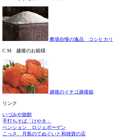
農場自慢の逸品 コシヒカリ
C M 越後のお姫様
越後のイチゴ越後姫
リンク
いづみや旅館
手打ちそば「けやき」
ペンション ロジェボーゲン
こっさ。月島のてぬぐいと和雑貨の店