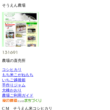
そうえん農場
農場の直売所
コシヒカリ
もち米こがねもち
いちご越後姫
手作りジャム
大峰かおり
農場ご利用ガイド
C M そうえん米コシヒカリ