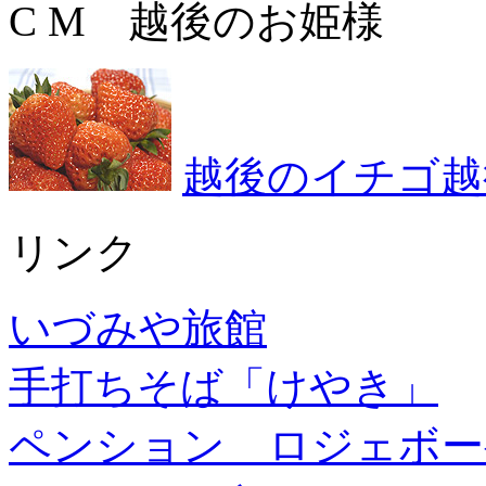
C M 越後のお姫様
越後のイチゴ越
リンク
いづみや旅館
手打ちそば「けやき」
ペンション ロジェボー