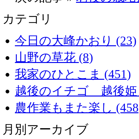
カテゴリ
今日の大峰かおり (23)
山野の草花 (8)
我家のひとこま (451)
越後のイチゴ 越後姫 (2
農作業もまた楽し (458
月別アーカイブ