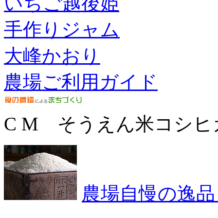
いちご越後姫
手作りジャム
大峰かおり
農場ご利用ガイド
C M そうえん米コシヒ
農場自慢の逸品