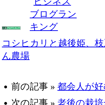
コシヒカリと越後姫、枝
ん農場
前の記事 »
都会人が好む 
次の記事 »
老後の栽培が