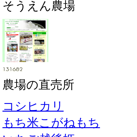
そうえん農場
農場の直売所
コシヒカリ
もち米こがねもち