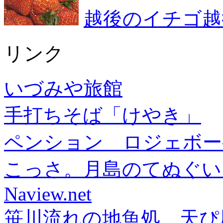
越後のイチゴ越
リンク
いづみや旅館
手打ちそば「けやき」
ペンション ロジェボー
こっさ。月島のてぬぐい
Naview.net
笹川流れの地魚処 天ぴ