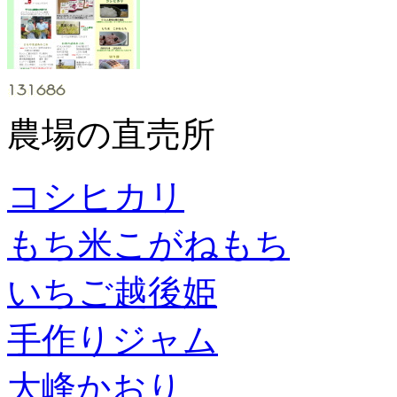
農場の直売所
コシヒカリ
もち米こがねもち
いちご越後姫
手作りジャム
大峰かおり