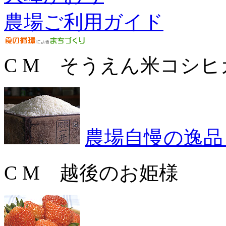
農場ご利用ガイド
C M そうえん米コシヒ
農場自慢の逸品
C M 越後のお姫様