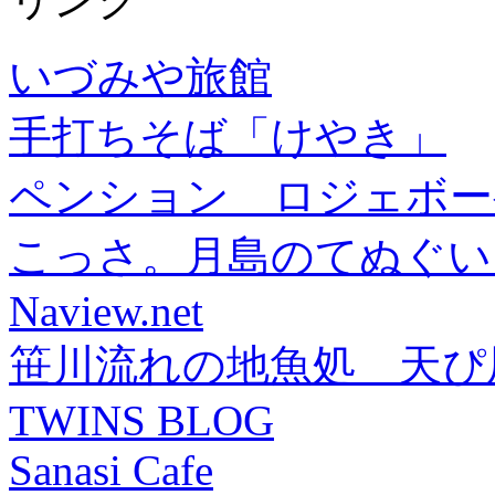
いづみや旅館
手打ちそば「けやき」
ペンション ロジェボー
こっさ。月島のてぬぐい
Naview.net
笹川流れの地魚処 天ぴ
TWINS BLOG
Sanasi Cafe