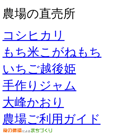
農場の直売所
コシヒカリ
もち米こがねもち
いちご越後姫
手作りジャム
大峰かおり
農場ご利用ガイド