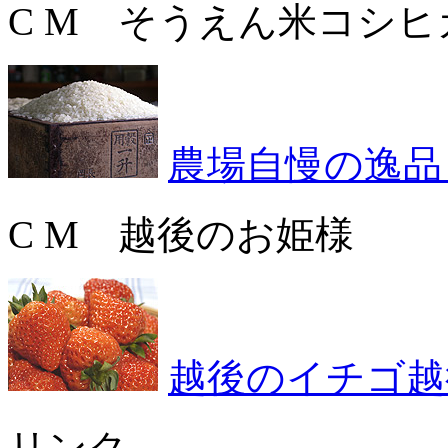
C M そうえん米コシヒ
農場自慢の逸品
C M 越後のお姫様
越後のイチゴ越
リンク