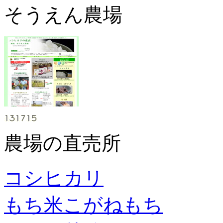
そうえん農場
農場の直売所
コシヒカリ
もち米こがねもち