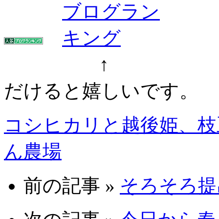
↑ ↑ ク
だけると嬉しいです。
コシヒカリと越後姫、枝
ん農場
前の記事 »
そろそろ提出 