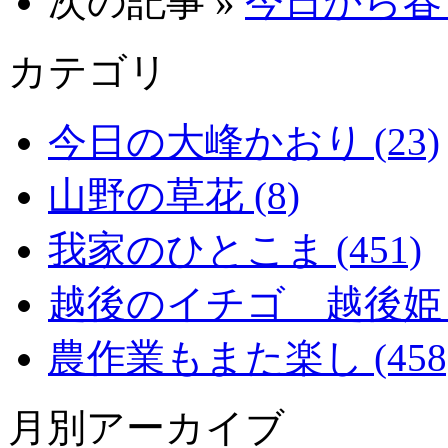
次の記事 »
今日から春 1
カテゴリ
今日の大峰かおり (23)
山野の草花 (8)
我家のひとこま (451)
越後のイチゴ 越後姫 (2
農作業もまた楽し (458
月別アーカイブ