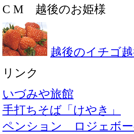
C M 越後のお姫様
越後のイチゴ越
リンク
いづみや旅館
手打ちそば「けやき」
ペンション ロジェボー