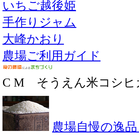
いちご越後姫
手作りジャム
大峰かおり
農場ご利用ガイド
C M そうえん米コシヒ
農場自慢の逸品