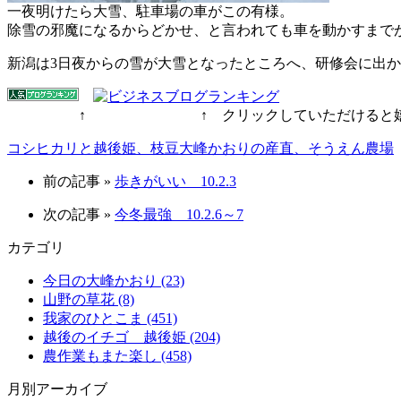
一夜明けたら大雪、駐車場の車がこの有様。
除雪の邪魔になるからどかせ、と言われても車を動かすまで
新潟は3日夜からの雪が大雪となったところへ、研修会に出
↑ ↑ クリックしていただけると嬉し
コシヒカリと越後姫、枝豆大峰かおりの産直、そうえん農場
前の記事 »
歩きがいい 10.2.3
次の記事 »
今冬最強 10.2.6～7
カテゴリ
今日の大峰かおり (23)
山野の草花 (8)
我家のひとこま (451)
越後のイチゴ 越後姫 (204)
農作業もまた楽し (458)
月別アーカイブ