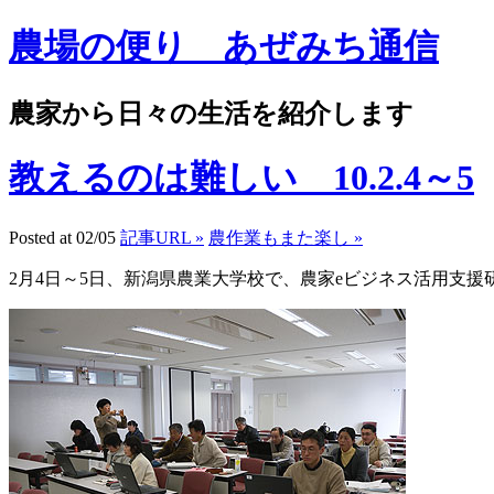
農場の便り あぜみち通信
農家から日々の生活を紹介します
教えるのは難しい 10.2.4～5
Posted at 02/05
記事URL »
農作業もまた楽し »
2月4日～5日、新潟県農業大学校で、農家eビジネス活用支