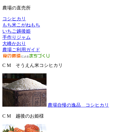
農場の直売所
コシヒカリ
もち米こがねもち
いちご越後姫
手作りジャム
大峰かおり
農場ご利用ガイド
C M そうえん米コシヒカリ
農場自慢の逸品 コシヒカリ
C M 越後のお姫様