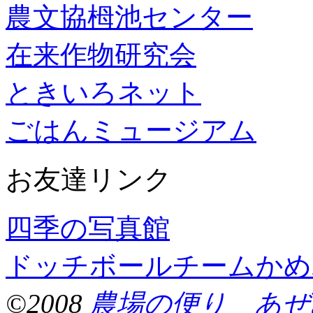
農文協栂池センター
在来作物研究会
ときいろネット
ごはんミュージアム
お友達リンク
四季の写真館
ドッチボールチームかめ
©2008
農場の便り あぜ