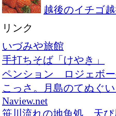
越後のイチゴ越
リンク
いづみや旅館
手打ちそば「けやき」
ペンション ロジェボー
こっさ。月島のてぬぐい
Naview.net
笹川流れの地魚処 天ぴ