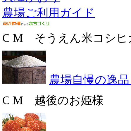
農場ご利用ガイド
C M そうえん米コシヒ
農場自慢の逸品
C M 越後のお姫様