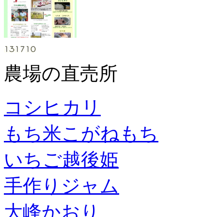
農場の直売所
コシヒカリ
もち米こがねもち
いちご越後姫
手作りジャム
大峰かおり