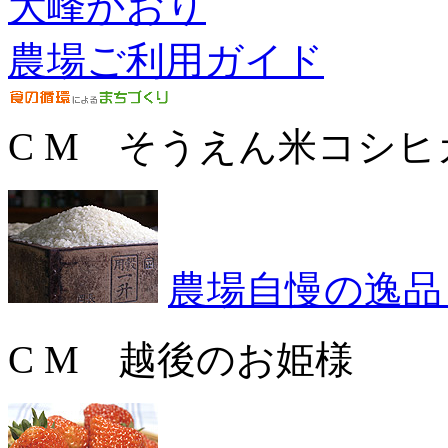
大峰かおり
農場ご利用ガイド
C M そうえん米コシヒ
農場自慢の逸品
C M 越後のお姫様