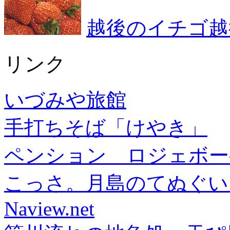
越後のイチゴ越
リンク
いづみや旅館
手打ちそば「けやき」
ペンション ロジェボー
こっさ。月島のてぬぐい
Naview.net