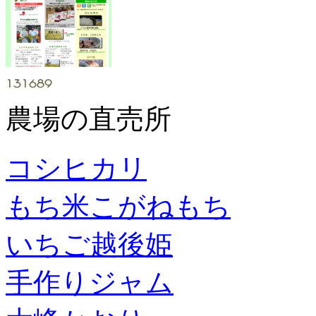
農場の直売所
コシヒカリ
もち米こがねもち
いちご越後姫
手作りジャム