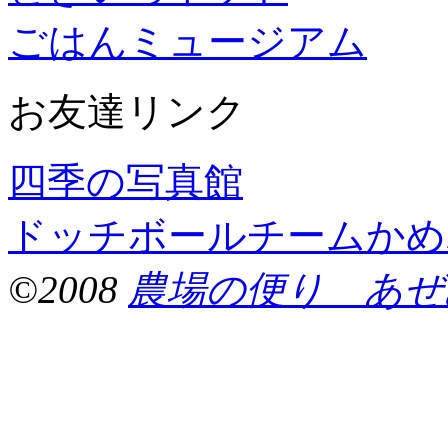
ごはんミュージアム
お友達リンク
四季の写真館
ドッチボールチームかめ
©2008
農場の便り あぜ