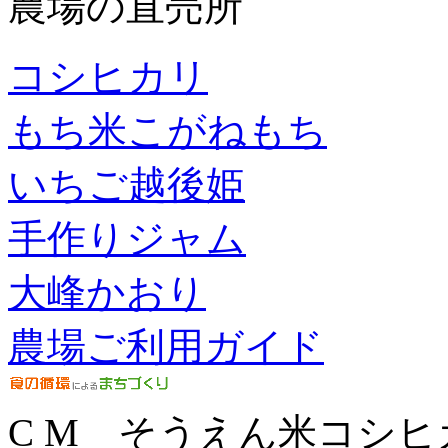
農場の直売所
コシヒカリ
もち米こがねもち
いちご越後姫
手作りジャム
大峰かおり
農場ご利用ガイド
C M そうえん米コシヒ