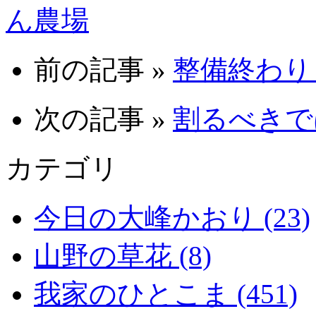
ん農場
前の記事 »
整備終わり 0
次の記事 »
割るべきでは
カテゴリ
今日の大峰かおり (23)
山野の草花 (8)
我家のひとこま (451)