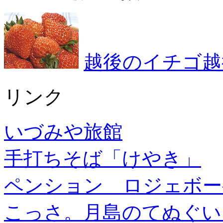
越後のイチゴ越
リンク
いづみや旅館
手打ちそば「けやき」
ペンション ロジェボー
こっさ。月島のてぬぐい