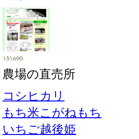
農場の直売所
コシヒカリ
もち米こがねもち
いちご越後姫