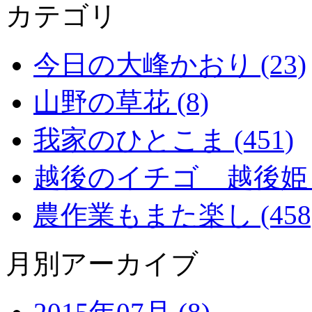
カテゴリ
今日の大峰かおり (23)
山野の草花 (8)
我家のひとこま (451)
越後のイチゴ 越後姫 (2
農作業もまた楽し (458
月別アーカイブ