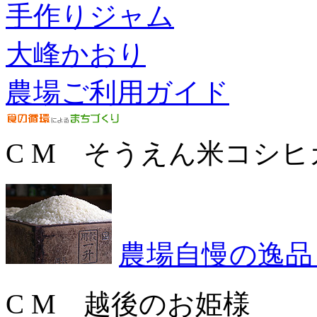
手作りジャム
大峰かおり
農場ご利用ガイド
C M そうえん米コシヒ
農場自慢の逸品
C M 越後のお姫様