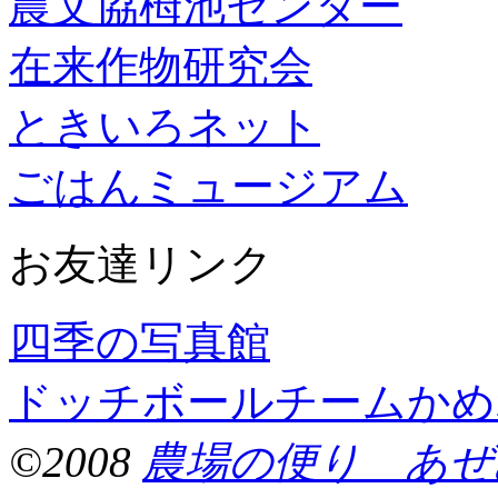
農文協栂池センター
在来作物研究会
ときいろネット
ごはんミュージアム
お友達リンク
四季の写真館
ドッチボールチームかめ
©2008
農場の便り あぜ