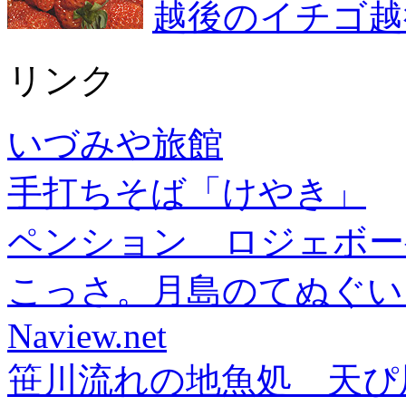
越後のイチゴ越
リンク
いづみや旅館
手打ちそば「けやき」
ペンション ロジェボー
こっさ。月島のてぬぐい
Naview.net
笹川流れの地魚処 天ぴ