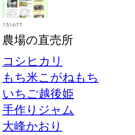
農場の直売所
コシヒカリ
もち米こがねもち
いちご越後姫
手作りジャム
大峰かおり