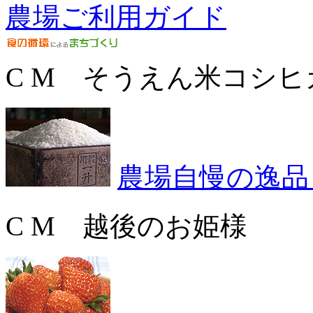
農場ご利用ガイド
C M そうえん米コシヒ
農場自慢の逸品
C M 越後のお姫様