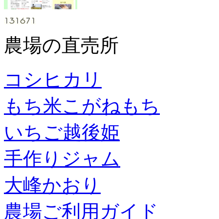
農場の直売所
コシヒカリ
もち米こがねもち
いちご越後姫
手作りジャム
大峰かおり
農場ご利用ガイド