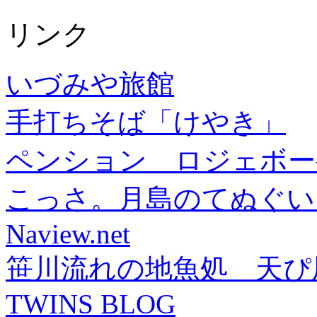
リンク
いづみや旅館
手打ちそば「けやき」
ペンション ロジェボー
こっさ。月島のてぬぐい
Naview.net
笹川流れの地魚処 天ぴ
TWINS BLOG