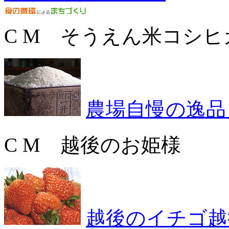
C M そうえん米コシヒ
農場自慢の逸品
C M 越後のお姫様
越後のイチゴ越