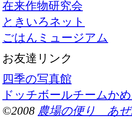
在来作物研究会
ときいろネット
ごはんミュージアム
お友達リンク
四季の写真館
ドッチボールチームかめ
©2008
農場の便り あぜ