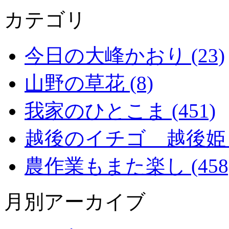
カテゴリ
今日の大峰かおり (23)
山野の草花 (8)
我家のひとこま (451)
越後のイチゴ 越後姫 (2
農作業もまた楽し (458
月別アーカイブ