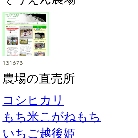
農場の直売所
コシヒカリ
もち米こがねもち
いちご越後姫