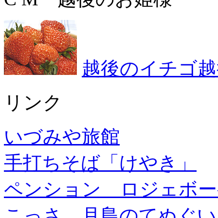
越後のイチゴ越
リンク
いづみや旅館
手打ちそば「けやき」
ペンション ロジェボー
こっさ。月島のてぬぐい