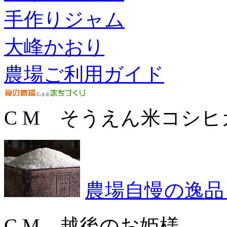
手作りジャム
大峰かおり
農場ご利用ガイド
C M そうえん米コシヒ
農場自慢の逸品
C M 越後のお姫様