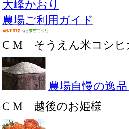
大峰かおり
農場ご利用ガイド
C M そうえん米コシヒ
農場自慢の逸品
C M 越後のお姫様