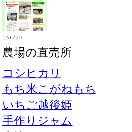
農場の直売所
コシヒカリ
もち米こがねもち
いちご越後姫
手作りジャム