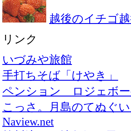
越後のイチゴ越
リンク
いづみや旅館
手打ちそば「けやき」
ペンション ロジェボー
こっさ。月島のてぬぐい
Naview.net