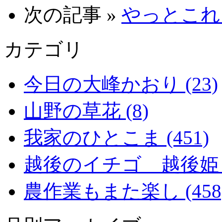
次の記事 »
やっとこれく
カテゴリ
今日の大峰かおり (23)
山野の草花 (8)
我家のひとこま (451)
越後のイチゴ 越後姫 (2
農作業もまた楽し (458