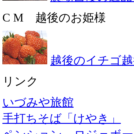
C M 越後のお姫様
越後のイチゴ越
リンク
いづみや旅館
手打ちそば「けやき」