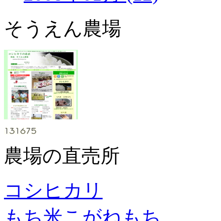
そうえん農場
農場の直売所
コシヒカリ
もち米こがねもち