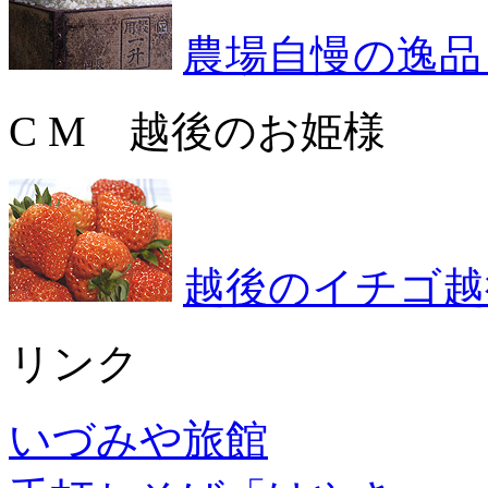
農場自慢の逸品
C M 越後のお姫様
越後のイチゴ越
リンク
いづみや旅館