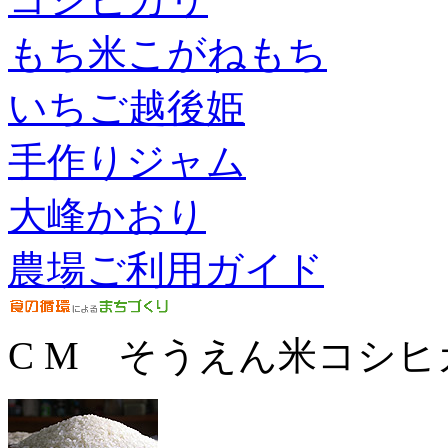
もち米こがねもち
いちご越後姫
手作りジャム
大峰かおり
農場ご利用ガイド
C M そうえん米コシヒ