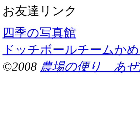
お友達リンク
四季の写真館
ドッチボールチームかめ
©2008
農場の便り あぜ