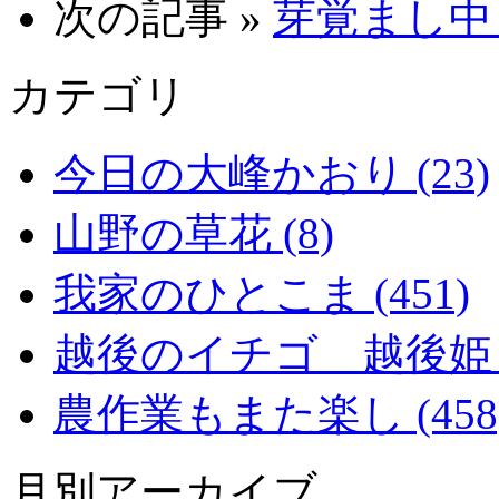
次の記事 »
芽覚まし中 0
カテゴリ
今日の大峰かおり (23)
山野の草花 (8)
我家のひとこま (451)
越後のイチゴ 越後姫 (2
農作業もまた楽し (458
月別アーカイブ