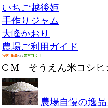
いちご越後姫
手作りジャム
大峰かおり
農場ご利用ガイド
C M そうえん米コシヒ
農場自慢の逸品