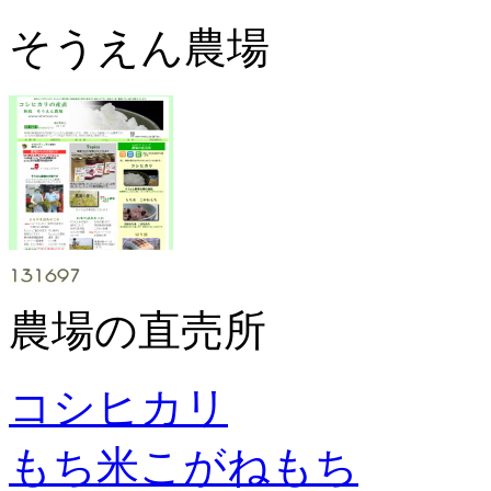
そうえん農場
農場の直売所
コシヒカリ
もち米こがねもち