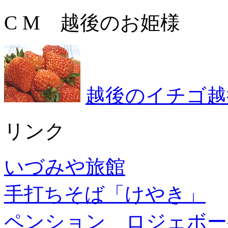
C M 越後のお姫様
越後のイチゴ越
リンク
いづみや旅館
手打ちそば「けやき」
ペンション ロジェボー