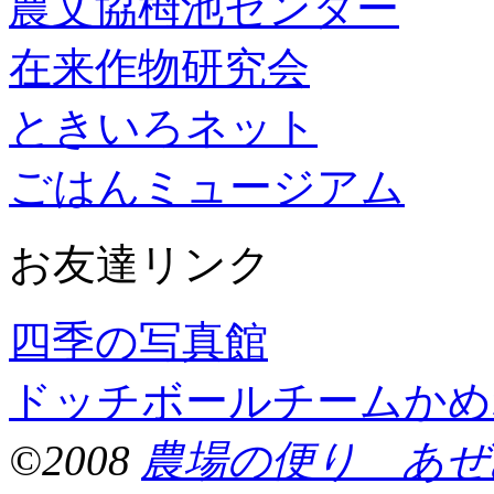
農文協栂池センター
在来作物研究会
ときいろネット
ごはんミュージアム
お友達リンク
四季の写真館
ドッチボールチームかめ
©2008
農場の便り あぜ