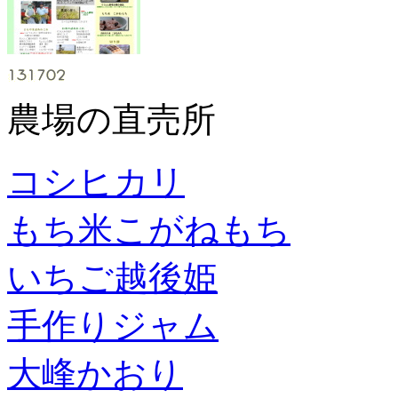
農場の直売所
コシヒカリ
もち米こがねもち
いちご越後姫
手作りジャム
大峰かおり