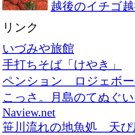
越後のイチゴ越
リンク
いづみや旅館
手打ちそば「けやき」
ペンション ロジェボー
こっさ。月島のてぬぐい
Naview.net
笹川流れの地魚処 天ぴ