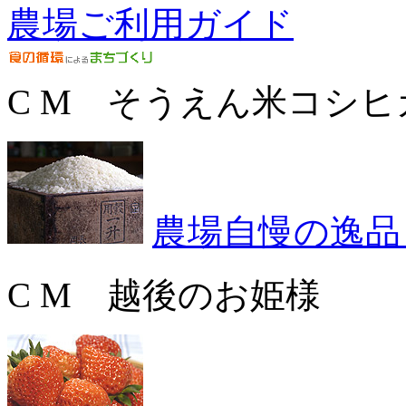
農場ご利用ガイド
C M そうえん米コシヒ
農場自慢の逸品
C M 越後のお姫様