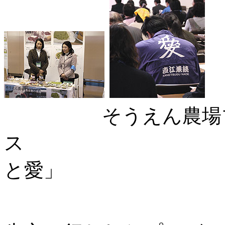
そうえん農場
ス やは
と愛」
商