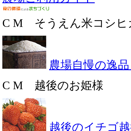
C M そうえん米コシヒ
農場自慢の逸品
C M 越後のお姫様
越後のイチゴ越