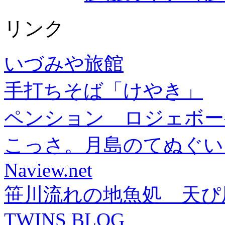
リンク
いづみや旅館
手打ちそば「けやき」
ペンション ロジェボー
こっさ。月島のてぬぐい
Naview.net
笹川流れの地魚処 天ぴ
TWINS BLOG