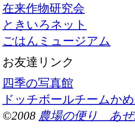
在来作物研究会
ときいろネット
ごはんミュージアム
お友達リンク
四季の写真館
ドッチボールチームかめ
©2008
農場の便り あぜ