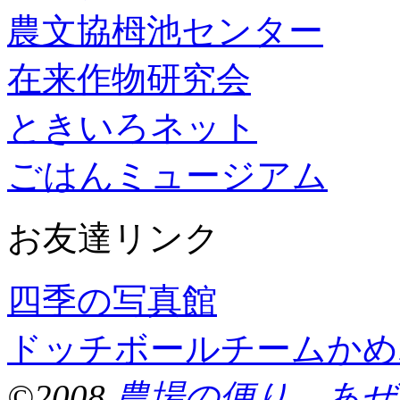
農文協栂池センター
在来作物研究会
ときいろネット
ごはんミュージアム
お友達リンク
四季の写真館
ドッチボールチームかめ
©2008
農場の便り あぜ