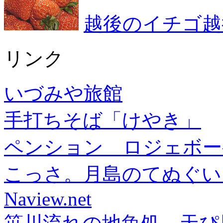
越後のイチゴ越
リンク
いづみや旅館
手打ちそば「けやき」
ペンション ロジェボー
こっさ。月島のてぬぐい
Naview.net