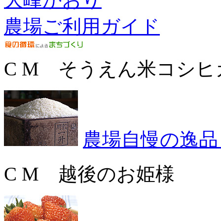
農場ご利用ガイド
C M そうえん米コシヒ
農場自慢の逸品
C M 越後のお姫様