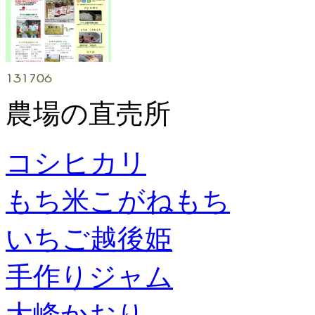
農場の直売所
コシヒカリ
もち米こがねもち
いちご越後姫
手作りジャム
大峰かおり