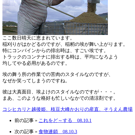
ここ数日晴天に恵まれています。
稲刈りがはかどるのですが、稲籾の埃が舞い上がります。
特にコンバインからの排出時は、すごい埃です。
トラックのコンテナに排出する時は、平均になろよう
均してやる必用があるのです。
埃の舞う所の作業での苦肉のスタイルなのですが、
なぜか笑ってしまうのですね。
彼は大真面目、埃よけのスタイルなのですが・・・。
まあ、このような格好も忙しいなかでの清涼剤です。
コシヒカリと越後姫、枝豆大峰かおりの産直、そうえん農場
前の記事 »
これをど～する 08.10.1
次の記事 »
食物連鎖 08.10.3