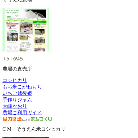
農場の直売所
コシヒカリ
もち米こがねもち
いちご越後姫
手作りジャム
大峰かおり
農場ご利用ガイド
C M そうえん米コシヒカリ