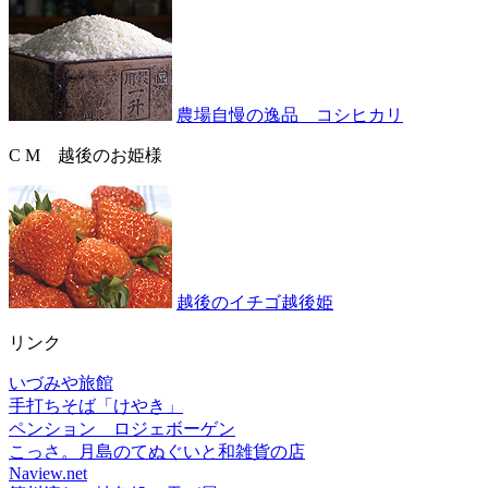
農場自慢の逸品 コシヒカリ
C M 越後のお姫様
越後のイチゴ越後姫
リンク
いづみや旅館
手打ちそば「けやき」
ペンション ロジェボーゲン
こっさ。月島のてぬぐいと和雑貨の店
Naview.net