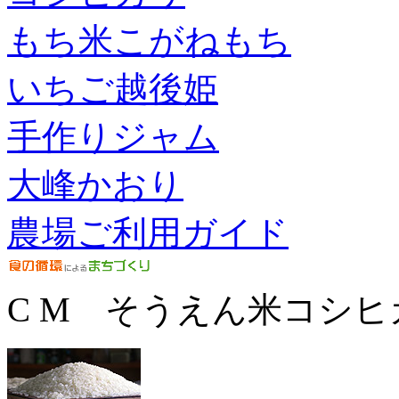
もち米こがねもち
いちご越後姫
手作りジャム
大峰かおり
農場ご利用ガイド
C M そうえん米コシヒ