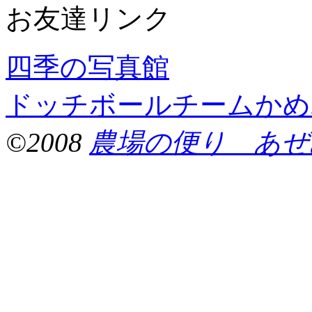
お友達リンク
四季の写真館
ドッチボールチームかめ
©2008
農場の便り あぜ