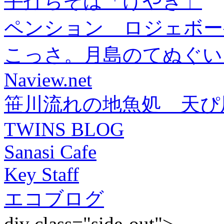
手打ちそば「けやき」
ペンション ロジェボー
こっさ。月島のてぬぐい
Naview.net
笹川流れの地魚処 天ぴ
TWINS BLOG
Sanasi Cafe
Key Staff
エコブログ
div class="side-out">