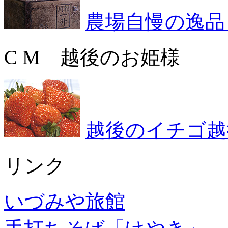
農場自慢の逸品
C M 越後のお姫様
越後のイチゴ越
リンク
いづみや旅館