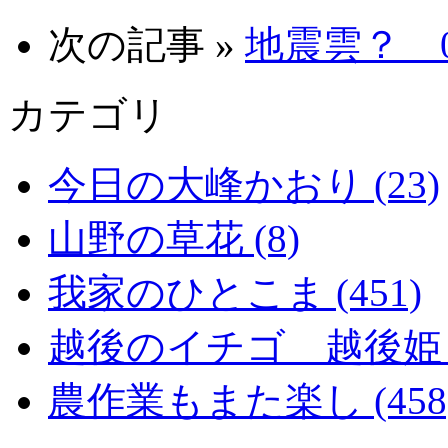
次の記事 »
地震雲？ 08
カテゴリ
今日の大峰かおり (23)
山野の草花 (8)
我家のひとこま (451)
越後のイチゴ 越後姫 (2
農作業もまた楽し (458