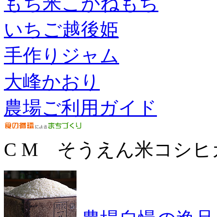
もち米こがねもち
いちご越後姫
手作りジャム
大峰かおり
農場ご利用ガイド
C M そうえん米コシヒ