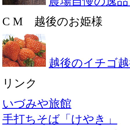
農場自慢の逸品
C M 越後のお姫様
越後のイチゴ越
リンク
いづみや旅館
手打ちそば「けやき」