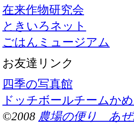
在来作物研究会
ときいろネット
ごはんミュージアム
お友達リンク
四季の写真館
ドッチボールチームかめ
©2008
農場の便り あぜ