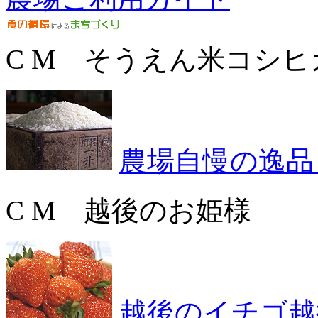
C M そうえん米コシヒ
農場自慢の逸品
C M 越後のお姫様
越後のイチゴ越