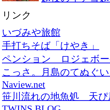
リンク
いづみや旅館
手打ちそば「けやき」
ペンション ロジェボー
こっさ。月島のてぬぐい
Naview.net
笹川流れの地魚処 天ぴ
TWINS BLOG